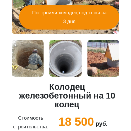
Построили колодец под ключ за
3 дня
Колодец
5
железобетонный на 10
колец
18 500
Стоимость
руб.
строительства:
с